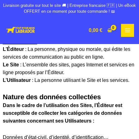
Aller
Livraison gratuite sur tout le site 🚚 | Entreprise francaise 🇫🇷 | Un eBook
au
OFFERT en ce moment pour toute commande ! 📖
contenu
MAI
0,00
€
ME
Définitions
:
L’Éditeur
: La personne, physique ou morale, qui édite les
services de communication au public en ligne.
Le Site
: L’ensemble des sites, pages Internet et services en
ligne proposés par l’Éditeur.
L’Utilisateur
: La personne utilisant le Site et les services.
Nature des données collectées
Dans le cadre de l’utilisation des Sites, l’Éditeur est
susceptible de collecter les catégories de données
suivantes concernant ses Utilisateurs :
Données d’état-civil, d’identité, d’identification…