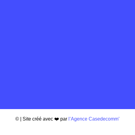
Loading…
©
| Site créé avec ❤️ par
l’Agence Casedecomm’